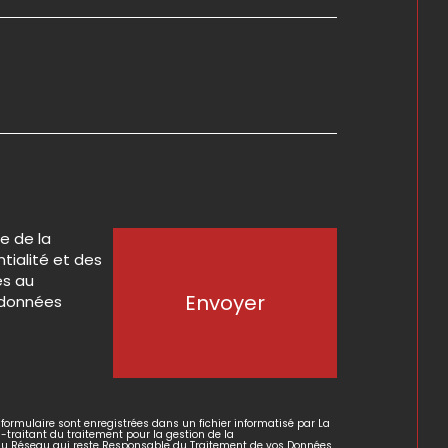
e de la
ntialité et des
es au
Envoyer
 données
 formulaire sont enregistrées dans un fichier informatisé par La
raitant du traitement pour la gestion de la
 du Réseau qui reste Responsable du Traitement de vos Données