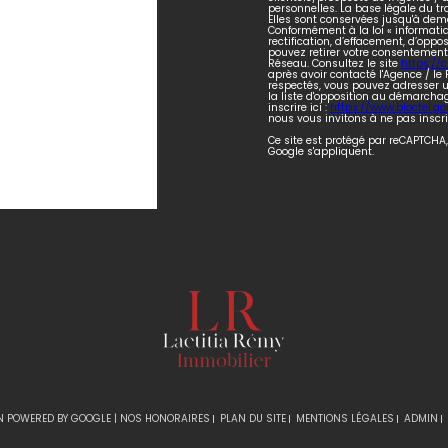
personnelles. La base légale du tr
Elles sont conservées jusqu'à dem
Conformément à la loi « informatiq
rectification, d’effacement, d’oppo
pouvez retirer votre consentement
Réseau. Consultez le site
https://cn
après avoir contacté l'Agence / le 
respectés, vous pouvez adresser u
la liste d'opposition au démarchag
inscrire ici :
https://www.bloctel.gou
nous vous invitons à ne pas inscr
Ce site est protégé par reCAPTCHA,
Google s'appliquent.
N POWERED BY GOOGLE |
NOS HONORAIRES
PLAN DU SITE
MENTIONS LÉGALES
ADMIN