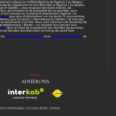
aitement repose sur l'intérêt légitime de l'Agence / du Réseau.
ande de suppression et sont destinées à l'Agence / au Réseau.
ue et libertés », vous disposez des droits d’accès, de
sition, de limitation et de portabilité de vos données. Vous
 à tout moment en contactant directement l’Agence / Le
il.fr/fr
pour plus d’informations sur vos droits. Si vous estimez,
Réseau, que vos droits « Informatique et Libertés » ne sont pas
ne réclamation à la CNIL. Nous vous informons de l’existence de
e téléphonique « Bloctel », sur laquelle vous pouvez vous
v.fr
. Dans le cadre de la protection des Données personnelles,
ire de Données sensibles dans le champ de saisie libre.
 les
Politiques de Confidentialité
et es
Conditions d'utilisation
de
Nous
ADHÉRONS
NOS PARTENAIRES
POLITIQUE RGPD
COOKIES