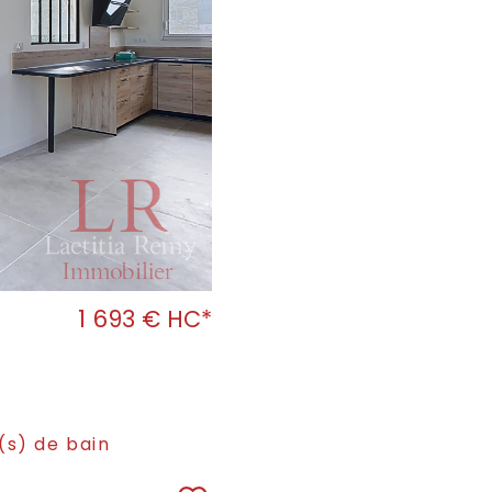
1 693 €
HC*
(s) de bain