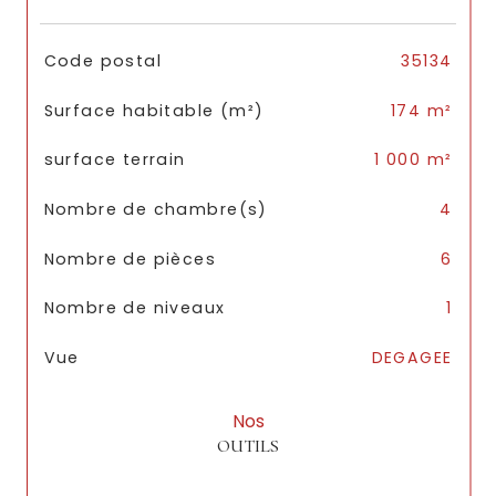
TRAD_SIROCCO_Caracteristique
Valeurs
Code postal
35134
Surface habitable (m²)
174 m²
surface terrain
1 000 m²
Nombre de chambre(s)
4
Nombre de pièces
6
Nombre de niveaux
1
Vue
DEGAGEE
Nos
OUTILS