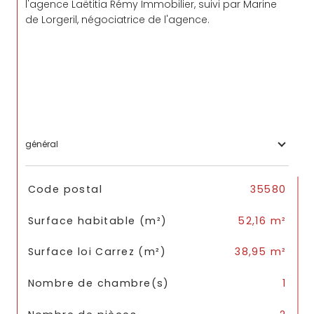
l'agence Laëtitia Rémy Immobilier, suivi par Marine
de Lorgeril, négociatrice de l'agence.
général
TRAD_SIROCCO_Caracteristique
Valeurs
Code postal
35580
Surface habitable (m²)
52,16 m²
Surface loi Carrez (m²)
38,95 m²
Nombre de chambre(s)
1